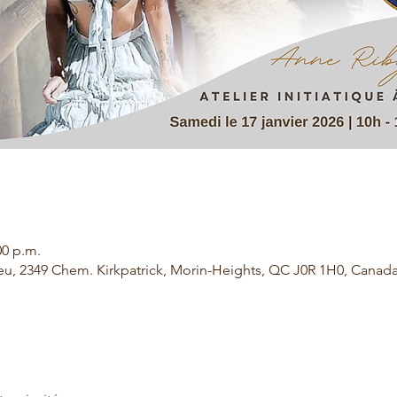
00 p.m.
eu, 2349 Chem. Kirkpatrick, Morin-Heights, QC J0R 1H0, Canad