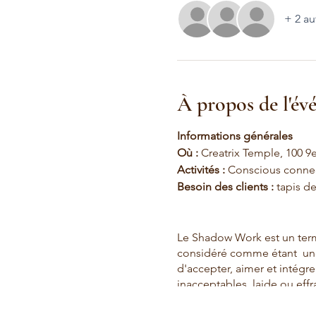
+ 2 au
À propos de l'é
Informations générales
Où :
Creatrix Temple, 100 9
Activités :
Conscious connec
Besoin des clients :
tapis de
Le Shadow Work est un terme
considéré comme étant une pr
d'accepter, aimer et intégr
inacceptables, laide ou effr