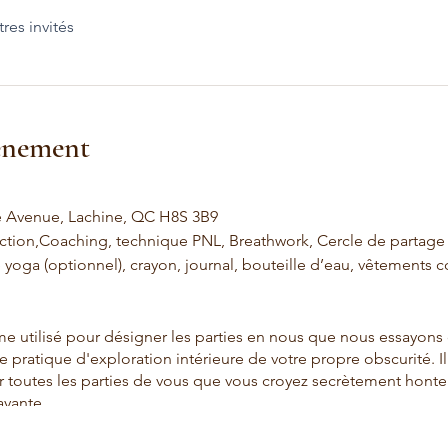
tres invités
vénement
e Avenue, Lachine, QC H8S 3B9
tion,Coaching, technique PNL, Breathwork, Cercle de partage
 yoga (optionnel), crayon, journal, bouteille d’eau, vêtements c
 utilisé pour désigner les parties en nous que nous essayons d
atique d'exploration intérieure de votre propre obscurité. Il s'
er toutes les parties de vous que vous croyez secrètement hont
ayante.