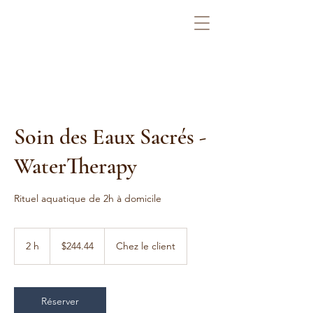
Soin des Eaux Sacrés -
WaterTherapy
Rituel aquatique de 2h à domicile
244.44
Canadian
2 h
2
$244.44
Chez le client
dollars
h
Réserver