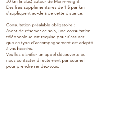
30 km (inclus) autour de Morin-height.
Des frais supplémentaires de 1 $ par km
s’appliquent au-delà de cette distance.
Consultation préalable obligatoire :
Avant de réserver ce soin, une consultation
téléphonique est requise pour s'assurer
que ce type d'accompagnement est adapté
à vos besoins.
Veuillez planifier un appel découverte ou
nous contacter directement par courriel
pour prendre rendez-vous.
Politique d'annulation
Un délai minimal de 72 heures est requis
pour toute réservation.
Toute demande faite à moins de 72 heures
de la date souhaitée sera automatiquement
annulée.